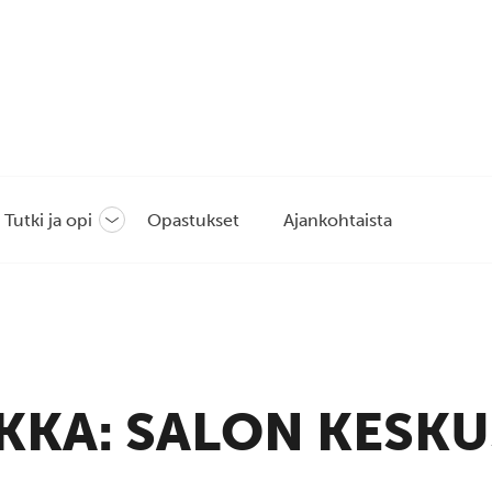
Tutki ja opi
Opastukset
Ajankohtaista
Avaa
tai
sulje
likko
alavalikko
KKA:
SALON KESKU