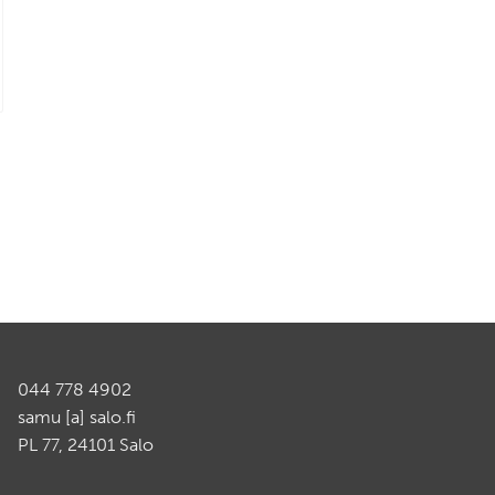
044 778 4902
samu [a] salo.fi
PL 77, 24101 Salo