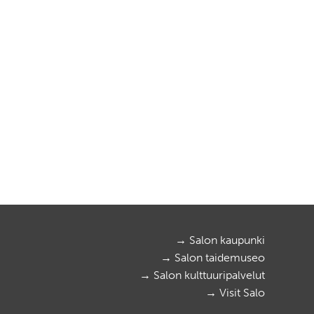
→ Salon kaupunki
→ Salon taidemuseo
→ Salon kulttuuripalvelut
→ Visit Salo