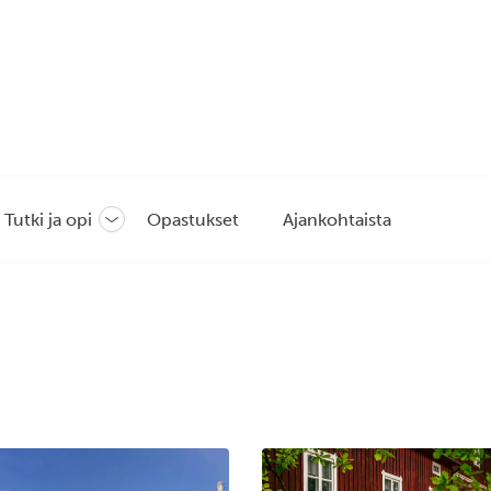
Tutki ja opi
Opastukset
Ajankohtaista
Avaa
tai
sulje
likko
alavalikko