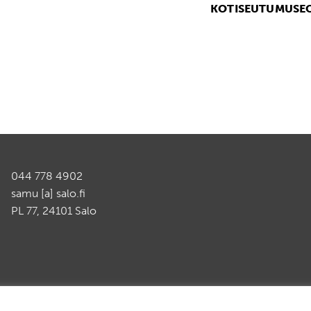
KOTISEUTUMUSE
044 778 4902
samu [a] salo.fi
PL 77, 24101 Salo