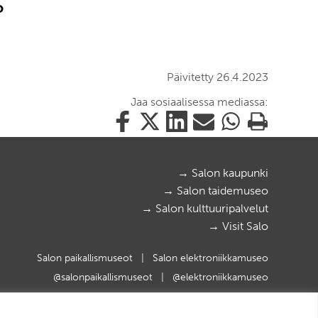
O
Päivitetty 26.4.2023
Jaa sosiaalisessa mediassa:
Jaa
Jaa
Jaa
Jaa
Jaa
Tulosta
tämä
tämä
tämä
tämä
tämä
tämä
Facebookissa
Twitterissä
LinkedIn:ssä
sähköpostitse
WhatsApp:ssa
sivu
→ Salon kaupunki
→ Salon taidemuseo
→ Salon kulttuuripalvelut
→ Visit Salo
Salon paikallismuseot
|
Salon elektroniikkamuseo
@salonpaikallismuseot
|
@elektroniikkamuseo
© 2025 Salon kaupunki