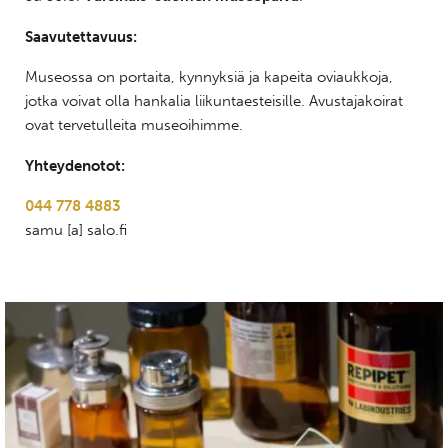
Saavutettavuus:
Museossa on portaita, kynnyksiä ja kapeita oviaukkoja,
jotka voivat olla hankalia liikuntaesteisille. Avustajakoirat
ovat tervetulleita museoihimme.
Yhteydenotot:
044 778 4883
samu [a] salo.fi