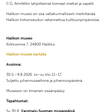
C.G. Armfeltin lahjoittamat komeat miekat ja sapelit.
Halikon museo on osa valtakunnallisesti merkittävää
Halikon kirkonseudun rakennettua kulttuuriympäristöä.
Halikon museo
Kirkkorinne 7, 24800 Halikko
Halikon museo kartalla
Avoinna:
30.5.–9.8.2026, to–su klo 11–17.
Suljettu juhannusaattona ja juhannuspäivänä.
Museoon on ilmainen sisäänpääsy.
Tapahtumat:
Su 30.8.
Varsinais-Suomen museopäivä
.