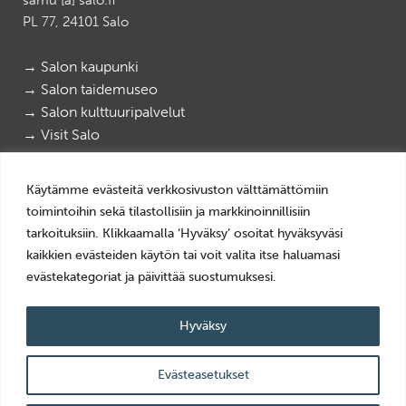
PL 77, 24101 Salo
→ Salon kaupunki
→ Salon taidemuseo
→ Salon kulttuuripalvelut
→ Visit Salo
Salon paikallismuseot
|
Salon elektroniikkamuseo
Käytämme evästeitä verkkosivuston välttämättömiin
@salonpaikallismuseot
|
@elektroniikkamuseo
toimintoihin sekä tilastollisiin ja markkinoinnillisiin
tarkoituksiin. Klikkaamalla ‘Hyväksy’ osoitat hyväksyväsi
kaikkien evästeiden käytön tai voit valita itse haluamasi
Tietosuoja
evästekategoriat ja päivittää suostumuksesi.
Evästeiden käyttö
Saavutettavuusseloste
Hyväksy
© 2025 Salon kaupunki
Evästeasetukset
Website crafted by
Evermade
ylös