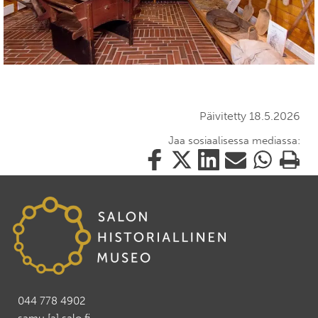
Päivitetty 18.5.2026
Jaa sosiaalisessa mediassa:
Jaa
Jaa
Jaa
Jaa
Jaa
Tulosta
tämä
tämä
tämä
tämä
tämä
tämä
Facebookissa
Twitterissä
LinkedIn:ssä
sähköpostitse
WhatsApp:ss
sivu
044 778 4902
samu [a] salo.fi