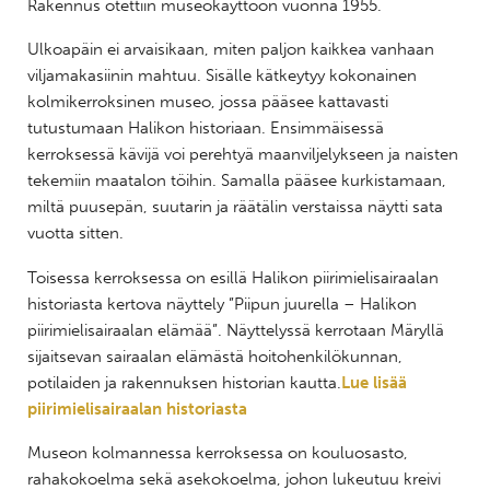
Rakennus otettiin museokäyttöön vuonna 1955.
Ulkoapäin ei arvaisikaan, miten paljon kaikkea vanhaan
viljamakasiinin mahtuu. Sisälle kätkeytyy kokonainen
kolmikerroksinen museo, jossa pääsee kattavasti
tutustumaan Halikon historiaan. Ensimmäisessä
kerroksessä kävijä voi perehtyä maanviljelykseen ja naisten
tekemiin maatalon töihin. Samalla pääsee kurkistamaan,
miltä puusepän, suutarin ja räätälin verstaissa näytti sata
vuotta sitten.
Toisessa kerroksessa on esillä Halikon piirimielisairaalan
historiasta kertova näyttely ”Piipun juurella – Halikon
piirimielisairaalan elämää”. Näyttelyssä kerrotaan Märyllä
sijaitsevan sairaalan elämästä hoitohenkilökunnan,
potilaiden ja rakennuksen historian kautta.
Lue lisää
piirimielisairaalan historiasta
Museon kolmannessa kerroksessa on kouluosasto,
rahakokoelma sekä asekokoelma, johon lukeutuu kreivi