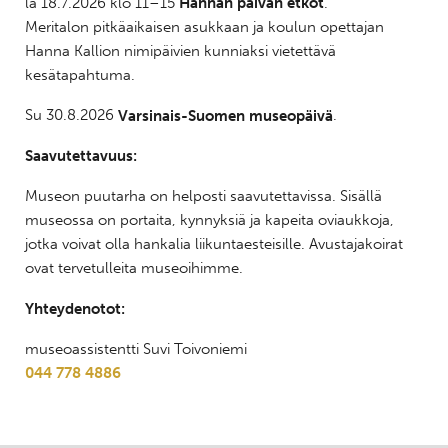
la 18.7.2026 klo 11–15
Hannan päivän etkot
.
Meritalon pitkäaikaisen asukkaan ja koulun opettajan
Hanna Kallion nimipäivien kunniaksi vietettävä
kesätapahtuma.
Su 30.8.2026
Varsinais-Suomen museopäivä
.
Saavutettavuus:
Museon puutarha on helposti saavutettavissa. Sisällä
museossa on portaita, kynnyksiä ja kapeita oviaukkoja,
jotka voivat olla hankalia liikuntaesteisille. Avustajakoirat
ovat tervetulleita museoihimme.
Yhteydenotot:
museoassistentti Suvi Toivoniemi
044 778 4886