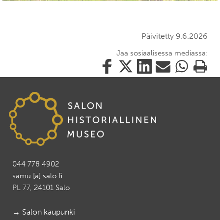
Päivitetty 9.6.2026
Jaa sosiaalisessa mediassa:
Jaa
Jaa
Jaa
Jaa
Jaa
Tulosta
tämä
tämä
tämä
tämä
tämä
tämä
Facebookissa
Twitterissä
LinkedIn:ssä
sähköpostitse
WhatsApp:ss
sivu
044 778 4902
samu [a] salo.fi
PL 77, 24101 Salo
→ Salon kaupunki