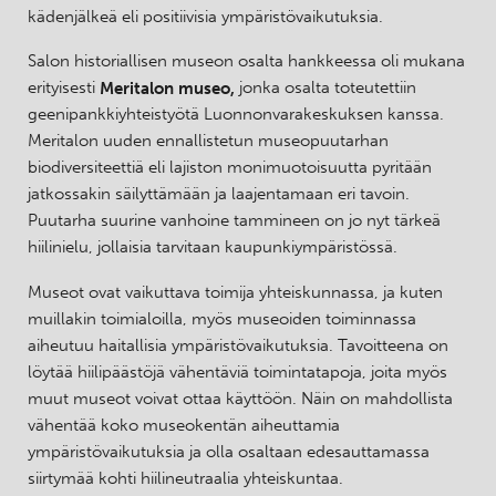
kädenjälkeä eli positiivisia ympäristövaikutuksia.
Salon historiallisen museon osalta hankkeessa oli mukana
erityisesti
Meritalon museo,
jonka osalta toteutettiin
geenipankkiyhteistyötä Luonnonvarakeskuksen kanssa.
Meritalon uuden ennallistetun museopuutarhan
biodiversiteettiä eli lajiston monimuotoisuutta pyritään
jatkossakin säilyttämään ja laajentamaan eri tavoin.
Puutarha suurine vanhoine tammineen on jo nyt tärkeä
hiilinielu, jollaisia tarvitaan kaupunkiympäristössä.
Museot ovat vaikuttava toimija yhteiskunnassa, ja kuten
muillakin toimialoilla, myös museoiden toiminnassa
aiheutuu haitallisia ympäristövaikutuksia. Tavoitteena on
löytää hiilipäästöjä vähentäviä toimintatapoja, joita myös
muut museot voivat ottaa käyttöön. Näin on mahdollista
vähentää koko museokentän aiheuttamia
ympäristövaikutuksia ja olla osaltaan edesauttamassa
siirtymää kohti hiilineutraalia yhteiskuntaa.