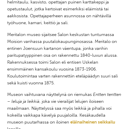
helmitaulu, kasvisto, opettajan puinen karttakeppi ja
opetustaulut, jotka kertoivat esimerkiksi eläimistä tai
aakkosista. Opettajaperheen asunnossa on nähtävillä
työhuone, kamari, keittiö ja sali.
Meritalon museo sijaitsee Salon keskustan tuntumassa
Moision vanhassa puutalokaupunginosassa. Meritalo on
entinen Joensuun kartanon väentupa, jonka vanhin
paritupatyyppinen osa on rakennettu 1840-luvun alussa.
Rakennuksessa toimi Salon eli entisen Uskelan
ensimmäinen kansakoulu vuosina 1873-1906.
Koulutoimintaa varten rakennettiin eteläpäädyn suuri sali
sekä kuisti vuonna 1875.
Museon vaihtuvana näyttelynä on riemukas
Entten tentten
– leluja ja leikkiä
, joka vie vierailijat lelujen iloiseen
maailmaan. Näyttelyssä saa myös leikkiä ja pihalla voi
kokeilla vaikkapa kävelyä puujaloilla. Kesäkaudella
museon puutarhassa on iloinen
eläinaiheinen seikkailu