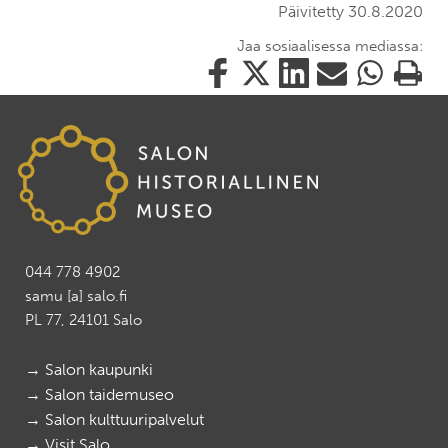
Päivitetty 30.8.2020
Jaa sosiaalisessa mediassa:
Jaa
Jaa
Jaa
Jaa
Jaa
Tulosta
tämä
tämä
tämä
tämä
tämä
tämä
Facebookissa
Twitterissä
LinkedIn:ssä
sähköpostitse
WhatsApp:ss
sivu
044 778 4902
samu [a] salo.fi
PL 77, 24101 Salo
→ Salon kaupunki
→ Salon taidemuseo
→ Salon kulttuuripalvelut
→ Visit Salo