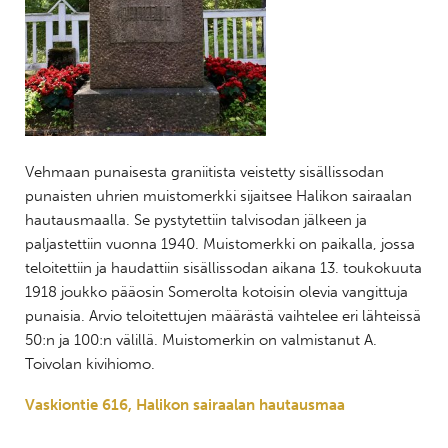
Vehmaan punaisesta graniitista veistetty sisällissodan
punaisten uhrien muistomerkki sijaitsee Halikon sairaalan
hautausmaalla. Se pystytettiin talvisodan jälkeen ja
paljastettiin vuonna 1940. Muistomerkki on paikalla, jossa
teloitettiin ja haudattiin sisällissodan aikana 13. toukokuuta
1918 joukko pääosin Somerolta kotoisin olevia vangittuja
punaisia. Arvio teloitettujen määrästä vaihtelee eri lähteissä
50:n ja 100:n välillä. Muistomerkin on valmistanut A.
Toivolan kivihiomo.
Vaskiontie 616, Halikon sairaalan hautausmaa