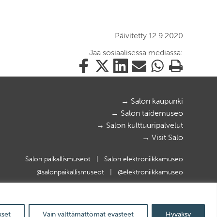
Päivitetty 12.9.2020
Jaa sosiaalisessa mediassa:
Jaa
Jaa
Jaa
Jaa
Jaa
Tulosta
tämä
tämä
tämä
tämä
tämä
tämä
Facebookissa
Twitterissä
LinkedIn:ssä
sähköpostitse
WhatsApp:ssa
sivu
→ Salon kaupunki
→ Salon taidemuseo
→ Salon kulttuuripalvelut
→ Visit Salo
Salon paikallismuseot
|
Salon elektroniikkamuseo
@salonpaikallismuseot
|
@elektroniikkamuseo
© 2025 Salon kaupunki
ylös
Website crafted by
Evermade
kset
Vain välttämättömät evästeet
Hyväksy