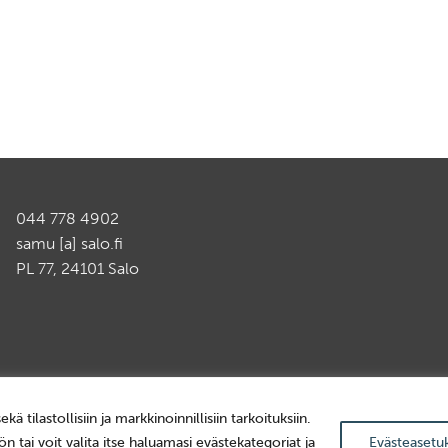
044 778 4902
samu [a] salo.fi
PL 77, 24101 Salo
ilastollisiin ja markkinoinnillisiin tarkoituksiin.
n tai voit valita itse haluamasi evästekategoriat ja
Evästeasetu