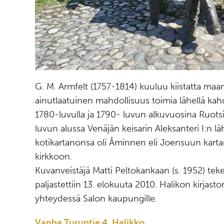
G. M. Armfelt (1757-1814) kuuluu kiistatta maa
ainutlaatuinen mahdollisuus toimia lähellä kah
1780-luvulla ja 1790- luvun alkuvuosina Ruotsi
luvun alussa Venäjän keisarin Aleksanteri I:n
kotikartanonsa oli Åminnen eli Joensuun kart
kirkkoon.
Kuvanveistäjä Matti Peltokankaan (s. 1952) tek
paljastettiin 13. elokuuta 2010. Halikon kirjaston
yhteydessä Salon kaupungille.
Vanha Turuntie 4, Halikko