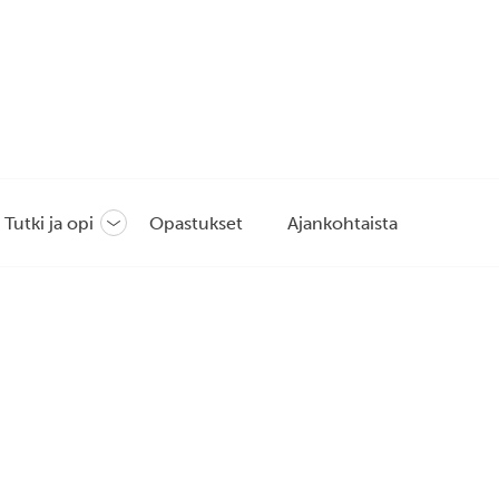
Tutki ja opi
Opastukset
Ajankohtaista
Avaa
tai
sulje
likko
alavalikko