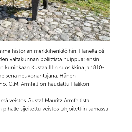
mme historian merkkihenkilöihin. Hänellä oli
den valtakunnan poliittista huippua: ensin
n kuninkaan Kustaa III:n suosikkina ja 1810-
 läheisenä neuvonantajana. Hänen
ano. G.M. Armfelt on haudattu Halikon
emä veistos Gustaf Mauritz Armfeltista
 pihalle sijoitettu veistos lahjoitettiin samassa