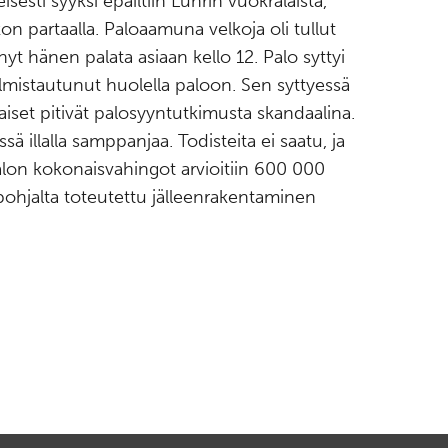
isesti syyksi epäiltiin Luhrin vuokralaista,
on partaalla. Paloaamuna velkoja oli tullut
yt hänen palata asiaan kello 12. Palo syttyi
almistautunut huolella paloon. Sen syttyessä
laiset pitivät palosyyntutkimusta skandaalina.
ssä illalla samppanjaa. Todisteita ei saatu, ja
alon kokonaisvahingot arvioitiin 600 000
hjalta toteutettu jälleenrakentaminen