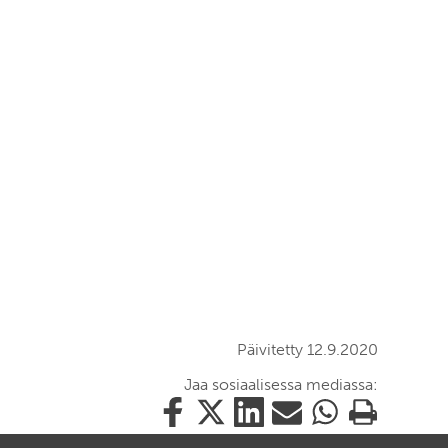
Päivitetty 12.9.2020
Jaa sosiaalisessa mediassa:
Jaa
Jaa
Jaa
Jaa
Jaa
Tulosta
tämä
tämä
tämä
tämä
tämä
tämä