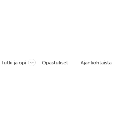
Tutki ja opi
Opastukset
Ajankohtaista
Avaa
tai
sulje
likko
alavalikko