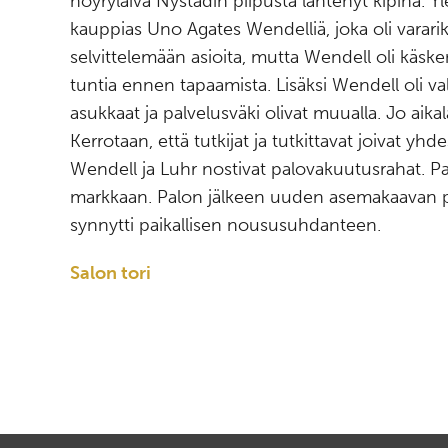
höyrylaiva Nystadin piipusta lähtenyt kipinä. Yle
kauppias Uno Agates Wendelliä, joka oli vararik
selvittelemään asioita, mutta Wendell oli käsken
tuntia ennen tapaamista. Lisäksi Wendell oli v
asukkaat ja palvelusväki olivat muualla. Jo aika
Kerrotaan, että tutkijat ja tutkittavat joivat yhde
Wendell ja Luhr nostivat palovakuutusrahat. P
markkaan. Palon jälkeen uuden asemakaavan po
synnytti paikallisen noususuhdanteen.
Salon tori