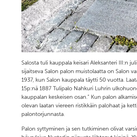
Salosta tuli kauppala keisari Aleksanteri III:n ju
sijaitseva Salon palon muistolaatta on Salon v
1937, kun Salon kauppala täytti 50 vuotta. Laat
15p:nä 1887 Tulipalo Nahkuri Luhrin ulkohuon
kauppalan keskeisen osan.” Kun palon alkamise
olevan laatan viereen ristikkäin palohaat ja kett
palontorjunnasta.
Palon syttyminen ja sen tutkiminen olivat varsin