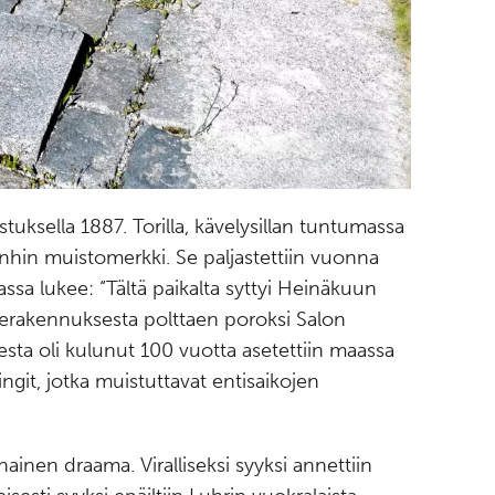
listuksella 1887. Torilla, kävelysillan tuntumassa
anhin muistomerkki. Se paljastettiin vuonna
assa lukee: “Tältä paikalta syttyi Heinäkuun
erakennuksesta polttaen poroksi Salon
sta oli kulunut 100 vuotta asetettiin maassa
ingit, jotka muistuttavat entisaikojen
ainen draama. Viralliseksi syyksi annettiin