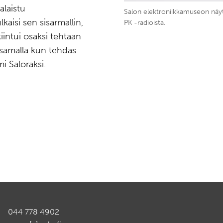
alaistu
Salon elektroniikkamuseon näytt
kaisi sen sisarmallin,
PK -radioista.
kiintui osaksi tehtaan
 samalla kun tehdas
i Saloraksi.
044 778 4902