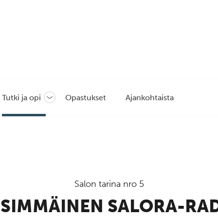
Tutki ja opi
Opastukset
Ajankohtaista
Avaa
tai
sulje
likko
alavalikko
Salon tarina nro 5
SIMMÄINEN SALORA-RA