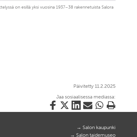
elyssä on esillä yksi vuosina 1937–38 rakennetuista Salora
Päivitetty 11.2.2025
Jaa sosiaalisessa mediassa:
Jaa
Jaa
Jaa
Jaa
Jaa
Tulosta
tämä
tämä
tämä
tämä
tämä
tämä
Facebookissa
Twitterissä
LinkedIn:ssä
sähköpostitse
WhatsApp:ssa
sivu
→ Salon kaupunki
→ Salon taidemuseo