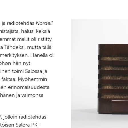
 ja radiotehdas
Nordell
stajista, halusi keksiä
mmat mallit oli ristitty
a Tähdeksi, mutta tällä
merkityksen. Hänellä oli
johon hän nyt
inen toimi Salossa ja
ksi faktaa. Myöhemmin
nimen erinomaisuudesta
n hänen ja vaimonsa
, jolloin radiotehdas
ttöisen Salora PK -