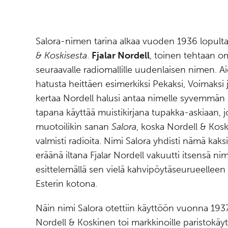
Salora-nimen tarina alkaa vuoden 1936 lopulta
& Koskisesta
.
Fjalar Nordell
, toinen tehtaan omi
seuraavalle radiomallille uudenlaisen nimen. Aie
hatusta heittäen esimerkiksi Pekaksi, Voimaksi j
kertaa Nordell halusi antaa nimelle syvemmän 
tapana käyttää muistikirjana tupakka-askiaan, 
muotoilikin sanan
Salora
, koska Nordell & Kosk
valmisti radioita. Nimi Salora yhdisti nämä ka
eräänä iltana Fjalar Nordell vakuutti itsensä 
esittelemällä sen vielä kahvipöytäseurueellee
Esterin kotona.
Näin nimi Salora otettiin käyttöön vuonna 1937
Nordell & Koskinen toi markkinoille paristokäy