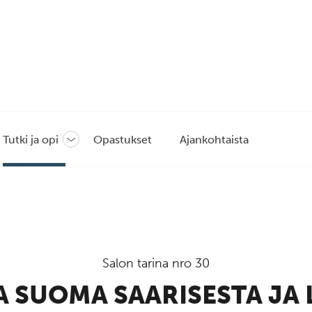
Tutki ja opi
Opastukset
Ajankohtaista
Avaa
tai
sulje
likko
alavalikko
Salon tarina nro 30
 SUOMA SAARISESTA JA