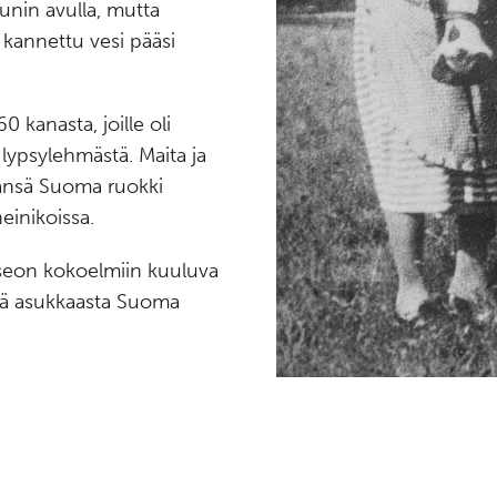
uunin avulla, mutta
e kannettu vesi pääsi
kanasta, joille oli
lypsylehmästä. Maita ja
hmänsä Suoma ruokki
n heinikoissa.
useon kokoelmiin kuuluva
tä asukkaasta Suoma