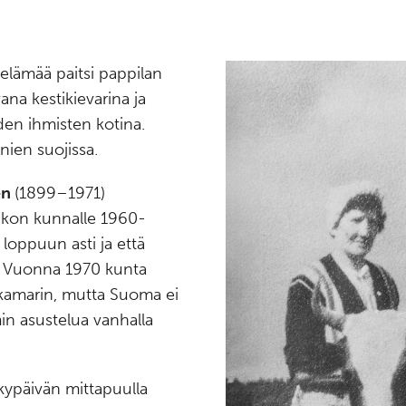
lämää paitsi pappilan
ana kestikievarina ja
en ihmisten kotina.
nien suojissa.
en
(1899–1971)
ikon kunnalle 1960-
 loppuun asti ja että
ä. Vuonna 1970 kunta
skamarin, mutta Suoma ei
min asustelua vanhalla
kypäivän mittapuulla