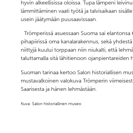
hyvin alkeellisissa oloissa. Tupa lämpeni leivin
lämmittäminen vaati työtä ja talvisaikaan sisäll
usein jäätymään puusaavissaan.
Trömperissä asuessaan Suoma sai elantonsa 60 
pihapiirissä oma kanalarakennus, sekä yhdestä 
niittyjä kuului torppaan niin niukalti, että le
taluttamalla sitä lähitienoon ojanpientareide
Suoman tarinaa kertoo Salon historiallisen m
mustavalkoinen valokuva Trömperin viimeises
Saarisesta ja hänen lehmästään.
Kuva: Salon historiallinen museo