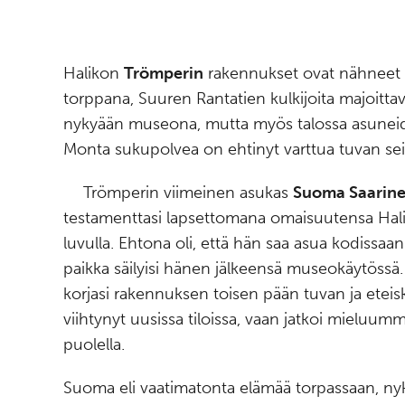
Halikon
Trömperin
rakennukset ovat nähneet e
torppana, Suuren Rantatien kulkijoita majoittav
nykyään museona, mutta myös talossa asuneid
Monta sukupolvea on ehtinyt varttua tuvan sei
Trömperin viimeinen asukas
Suoma Saarin
testamenttasi lapsettomana omaisuutensa Hal
luvulla. Ehtona oli, että hän saa asua kodissaan
paikka säilyisi hänen jälkeensä museokäytöss
korjasi rakennuksen toisen pään tuvan ja etei
viihtynyt uusissa tiloissa, vaan jatkoi mieluum
puolella.
Suoma eli vaatimatonta elämää torpassaan, ny