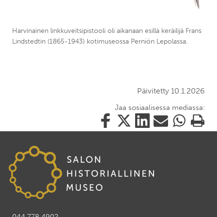
Harvinainen linkkuveitsipistooli oli aikanaan esillä keräilijä Frans
Lindstedtin (1865-1943) kotimuseossa Perniön Lepolassa.
Päivitetty 10.1.2026
Jaa sosiaalisessa mediassa:
Jaa
Jaa
Jaa
Jaa
Jaa
Tulosta
tämä
tämä
tämä
tämä
tämä
tämä
Facebookissa
Twitterissä
LinkedIn:ssä
sähköpostitse
WhatsApp:ss
sivu