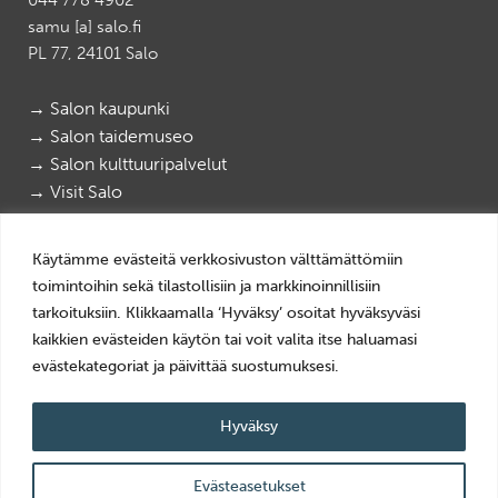
044 778 4902
samu [a] salo.fi
PL 77, 24101 Salo
→ Salon kaupunki
→ Salon taidemuseo
→ Salon kulttuuripalvelut
→ Visit Salo
Salon paikallismuseot
|
Salon elektroniikkamuseo
Käytämme evästeitä verkkosivuston välttämättömiin
@salonpaikallismuseot
|
@elektroniikkamuseo
toimintoihin sekä tilastollisiin ja markkinoinnillisiin
tarkoituksiin. Klikkaamalla ‘Hyväksy’ osoitat hyväksyväsi
kaikkien evästeiden käytön tai voit valita itse haluamasi
Tietosuoja
evästekategoriat ja päivittää suostumuksesi.
Evästeiden käyttö
Saavutettavuusseloste
Hyväksy
© 2025 Salon kaupunki
Evästeasetukset
Website crafted by
Evermade