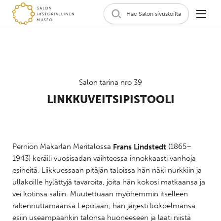
Hae Salon sivustoilta
Salon tarina nro 39
LINKKUVEITSIPISTOOLI
Perniön Makarlan Meritalossa
Frans Lindstedt
(1865–
1943) keräili vuosisadan vaihteessa innokkaasti vanhoja
esineitä. Liikkuessaan pitäjän taloissa hän näki nurkkiin ja
ullakoille hylättyjä tavaroita, joita hän kokosi matkaansa ja
vei kotinsa saliin. Muutettuaan myöhemmin itselleen
rakennuttamaansa Lepolaan, hän järjesti kokoelmansa
esiin useampaankin talonsa huoneeseen ja laati niistä