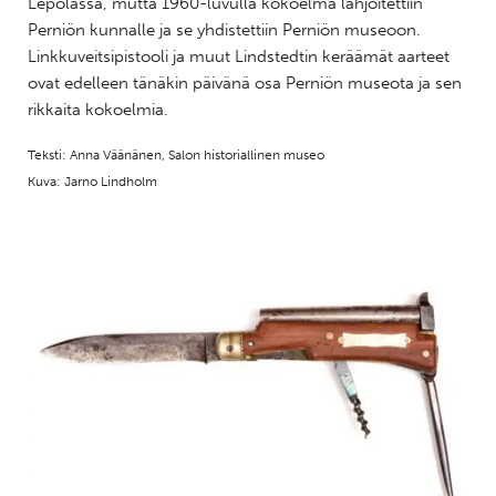
Lepolassa, mutta 1960-luvulla kokoelma lahjoitettiin
Perniön kunnalle ja se yhdistettiin Perniön museoon.
Linkkuveitsipistooli ja muut Lindstedtin keräämät aarteet
ovat edelleen tänäkin päivänä osa Perniön museota ja sen
rikkaita kokoelmia.
Teksti: Anna Väänänen, Salon historiallinen museo
Kuva: Jarno Lindholm