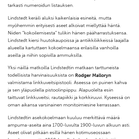
tarkasti numeroidun listauksen.
Lindstedt keräili aluksi kaikenlaisia esineitä, mutta
myöhemmin erityisesti aseet alkoivat miellyttää häntä.
Niiden ”kokoilemisesta” tulikin hänen pääharrastuksensa.
Lindstedt kiersi huutokaupoissa ja antiikkiliikkeissä laajalla
alueella kartuttaen kokoelmaansa erilaisilla vanhoilla
aseilla ja niihin sopivilla ammuksilla.
Yksi näillä matkoilla Lindstedtin matkaan tarttuneista
todellisista harvinaisuuksista on
Rodger Malloryn
valmistama linkkuveitsipistooli. Aseessa on puinen kahva
ja sen yläpuolella pistoolinpiippu. Alapuolelta esiin
taittuvat linkkuveitsi, rautapiikki ja korkkiruuvi. Kyseessä on
oman aikansa varsinainen monitoimiesine kerrassaan.
Lindstedtin asekokoelmaan kuuluu merkittävä määrä
ampuma-aseita aina 1700-luvulta 1900-luvun alkuun asti.
Aseet olivat pitkään esillä hänen kotimuseossaan