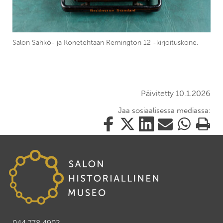
Salon Sähkö- ja Konetehtaan Remington 12 -kirjoituskone.
Päivitetty 10.1.2026
Jaa sosiaalisessa mediassa:
Jaa
Jaa
Jaa
Jaa
Jaa
Tulosta
tämä
tämä
tämä
tämä
tämä
tämä
Facebookissa
Twitterissä
LinkedIn:ssä
sähköpostitse
WhatsApp:ss
sivu
044 778 4902