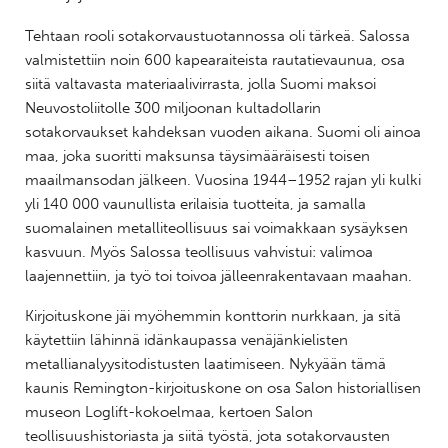
Tehtaan rooli sotakorvaustuotannossa oli tärkeä. Salossa
valmistettiin noin 600 kapearaiteista rautatievaunua, osa
siitä valtavasta materiaalivirrasta, jolla Suomi maksoi
Neuvostoliitolle 300 miljoonan kultadollarin
sotakorvaukset kahdeksan vuoden aikana. Suomi oli ainoa
maa, joka suoritti maksunsa täysimääräisesti toisen
maailmansodan jälkeen. Vuosina 1944–1952 rajan yli kulki
yli 140 000 vaunullista erilaisia tuotteita, ja samalla
suomalainen metalliteollisuus sai voimakkaan sysäyksen
kasvuun. Myös Salossa teollisuus vahvistui: valimoa
laajennettiin, ja työ toi toivoa jälleenrakentavaan maahan.
Kirjoituskone jäi myöhemmin konttorin nurkkaan, ja sitä
käytettiin lähinnä idänkaupassa venäjänkielisten
metallianalyysitodistusten laatimiseen. Nykyään tämä
kaunis Remington-kirjoituskone on osa Salon historiallisen
museon Loglift-kokoelmaa, kertoen Salon
teollisuushistoriasta ja siitä työstä, jota sotakorvausten