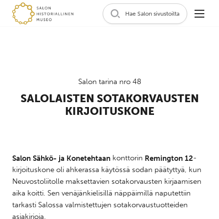
Hae Salon sivustoilta
Salon tarina nro 48
SALOLAISTEN SOTAKORVAUSTEN
KIRJOITUSKONE
Salon Sähkö- ja Konetehtaan
konttorin
Remington 12
-
kirjoituskone oli ahkerassa käytössä sodan päätyttyä, kun
Neuvostoliitolle maksettavien sotakorvausten kirjaamisen
aika koitti. Sen venäjänkielisillä näppäimillä naputettiin
tarkasti Salossa valmistettujen sotakorvaustuotteiden
asiakirjoja.