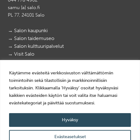
samu [a] salo.fi
PL 77, 24101 Salo
→ Salon kaupunki
→ Salon taidemuseo
→ Salon kulttuuripalvelut
→ Visit Salo
Salon paikallismuseot
|
Salon elektroniikkamuseo
Käytämme evästeitä verkkosivuston välttämättömiin
@salonpaikallismuseot
|
@elektroniikkamuseo
toimintoihin sekä tilastollisiin ja markkinoinnillisiin
tarkoituksiin. Klikkaamalla ‘Hyväksy’ osoitat hyväksyväsi
kaikkien evästeiden käytön tai voit valita itse haluamasi
Tietosuoja
evästekategoriat ja päivittää suostumuksesi.
Evästeiden käyttö
Saavutettavuusseloste
Hyväksy
© 2025 Salon kaupunki
Evästeasetukset
Website crafted by
Evermade