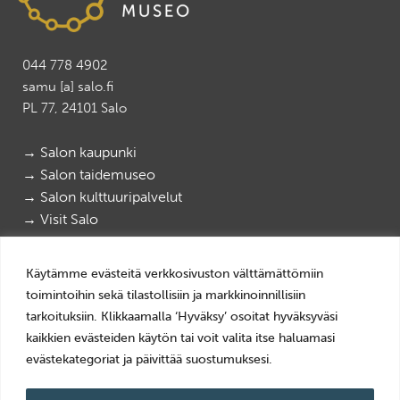
044 778 4902
samu [a] salo.fi
PL 77, 24101 Salo
→ Salon kaupunki
→ Salon taidemuseo
→ Salon kulttuuripalvelut
→ Visit Salo
Salon paikallismuseot
|
Salon elektroniikkamuseo
Käytämme evästeitä verkkosivuston välttämättömiin
@salonpaikallismuseot
|
@elektroniikkamuseo
toimintoihin sekä tilastollisiin ja markkinoinnillisiin
tarkoituksiin. Klikkaamalla ‘Hyväksy’ osoitat hyväksyväsi
kaikkien evästeiden käytön tai voit valita itse haluamasi
Tietosuoja
evästekategoriat ja päivittää suostumuksesi.
Evästeiden käyttö