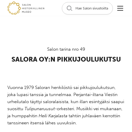
Hae Salon sivustoilta
Salon tarina nro 49
SALORA OY:N PIKKUJOULUKUTSU
Vuonna 1979 Saloran henkilöstö sai pikkujoulukutsun,
joka lupasi tanssia ja tunnelmaa. Perjantai-iltana Viestin
urheilutalo täyttyi saloralaisista, kun illan esiintyjäksi saapui
suosittu
Tulipunaruusut
-orkesteri. Musiikki vei mukanaan,
ja humppahitin
Heili Karjalasta
tahtiin juhlaväen kerrottiin
tanssineen itsensä lähes uuvuksiin.