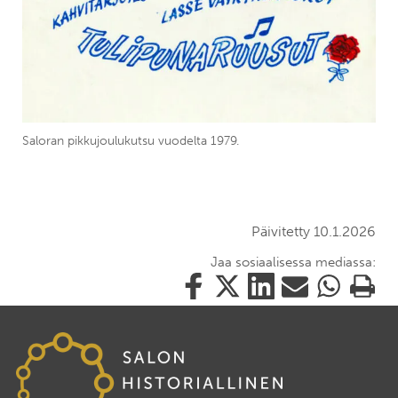
Saloran pikkujoulukutsu vuodelta 1979.
Päivitetty 10.1.2026
Jaa sosiaalisessa mediassa:
Jaa
Jaa
Jaa
Jaa
Jaa
Tulosta
tämä
tämä
tämä
tämä
tämä
tämä
Facebookissa
Twitterissä
LinkedIn:ssä
sähköpostitse
WhatsApp:ss
sivu